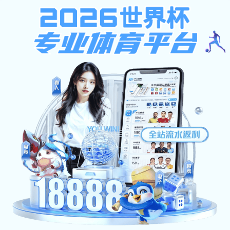
必一体育注册-必一体育(中国)
欢迎访问兰州科技职业学院网站
网站首页
学院概况
报考指南
招生新闻