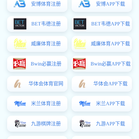
兰州科技职业学院2025年五年一贯制录取考生诚信承诺书
上一篇：
26关于
下一篇：
兰州科技职